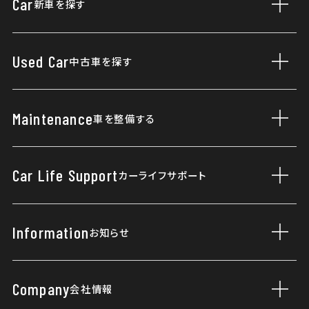
Car
新車を探す
サブ
営業日カレンダー
新車一覧
Used Car
中古車を探す
サブ
福祉車両
据え置きクレジット
展示車・試乗車
Maintenance
車を整備する
サブ
ご購入プラン
車検・点検
Car Life Support
カーライフサポート
サブ
まかせチャオ
タイヤパンク保証
カーケアメニュー
Information
お知らせ
サブ
自動車保険
ニュース
延長保証マモル
Company
会社情報
サブ
Topics
Honda Total Care