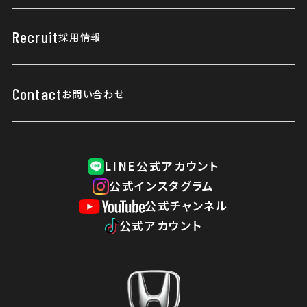
会社概要
リリース情報
緊急連絡先
Recruit
採用情報
当社の取り組み
はじめてご利用のお客様へ
健康経営優良法人
Contact
お問い合わせ
所有権解除について
ご利用にあたって
LINE公式アカウント
プライバシーポリシー
公式インスタグラム
公式チャンネル
公式アカウント