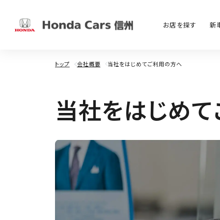
お店を探す
新
トップ
会社概要
当社をはじめてご利用の方へ
当
社
を
は
じ
め
て