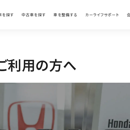
車を探す
中古車を探す
車を整備する
カーライフサポート
ご
利
用
の
方
へ