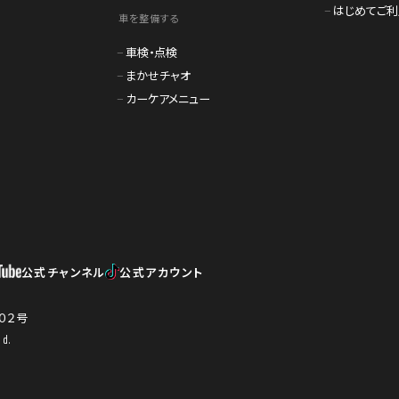
はじめてご
車を整備する
車検・点検
まかせチャオ
カーケアメニュー
公式チャンネル
公式アカウント
０２号
d.