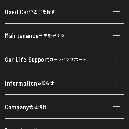
新車一覧
Used Car
中古車を探す
サブ
福祉車両
据え置きクレジット
展示車・試乗車
Maintenance
車を整備する
サブ
ご購入プラン
車検・点検
Car Life Support
カーライフサポート
サブ
まかせチャオ
タイヤパンク保証
カーケアメニュー
Information
お知らせ
サブ
自動車保険
ニュース
延長保証マモル
Company
会社情報
サブ
Topics
Honda Total Care
会社概要
リリース情報
緊急連絡先