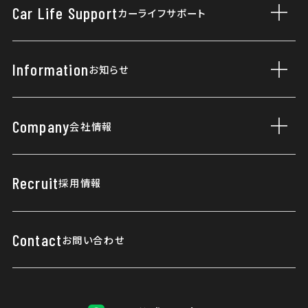
Car Life Support
カーライフサポート
サブ
まかせチャオ
タイヤパンク保証
カーケアメニュー
Information
お知らせ
サブ
自動車保険
ニュース
延長保証マモル
Company
会社情報
サブ
Topics
Honda Total Care
会社概要
リリース情報
緊急連絡先
Recruit
採用情報
当社の取り組み
はじめてご利用のお客様へ
健康経営優良法人
Contact
お問い合わせ
所有権解除について
ご利用にあたって