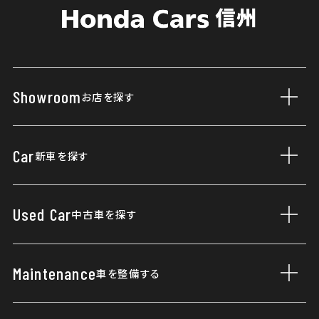
Showroom
お店を探す
サブ
店舗一覧
Car
新車を探す
サブ
営業日カレンダー
新車一覧
Used Car
中古車を探す
サブ
福祉車両
据え置きクレジット
展示車・試乗車
Maintenance
車を整備する
サブ
ご購入プラン
車検・点検