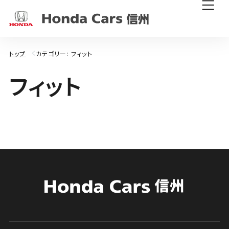
トップ
カテゴリー:
フィット
フ
ィ
ッ
ト