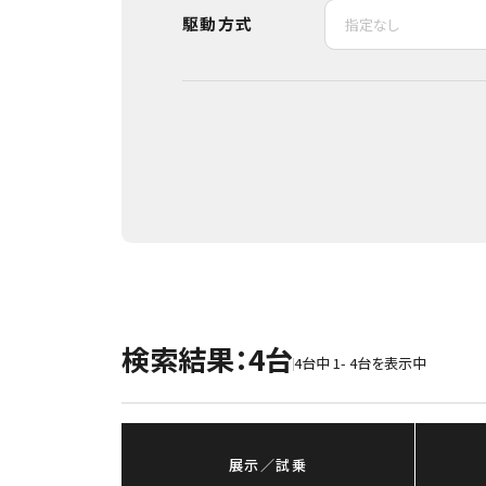
駆動方式
検索結果
：
4台
4台中 1- 4台を表示中
展示／試乗