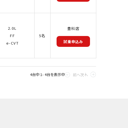
2.0L
豊科店
FF
5名
試乗申込み
e-CVT
4台中 1- 4台を表示中
前へ
次へ