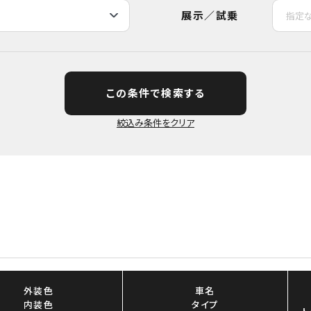
展示／試乗
この条件で検索する
外装色
車名
内装色
タイプ