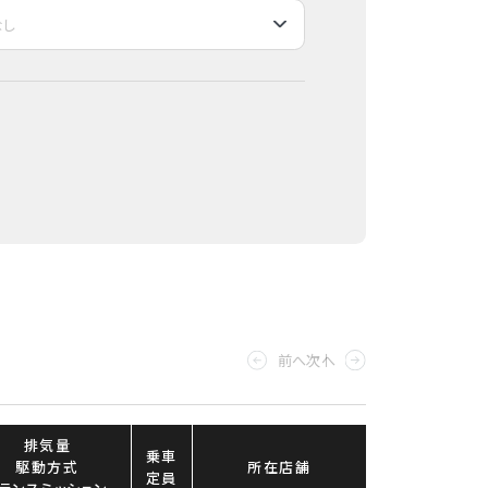
前へ
次へ
排気量
乗車
駆動方式
所在店舗
定員