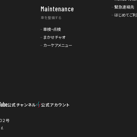
緊急連絡先
Maintenance
はじめてご
車を整備する
車検・点検
まかせチャオ
カーケアメニュー
公式チャンネル
公式アカウント
０２号
d.