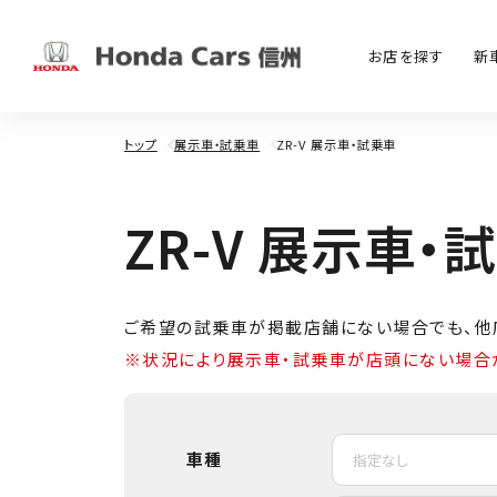
お店を探す
新
トップ
展示車・試乗車
ZR-V 展示車・試乗車
Z
R
-
V
展
示
車
・
ご希望の試乗車が掲載店舗にない場合でも、他
※状況により展示車・試乗車が店頭にない場合
車種