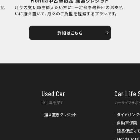
Honda中古車限定 据置クレジット
支払
月々の支払額を抑えたい方に！一定額を最終回のお支払
。
いに据え置いて、月々のご負担を軽減するプランです。
詳細はこちら
Used Car
Car Life 
中古車を探す
カーライフサポ
据え置きクレジット
タイヤパンク
自動車保険
延長保証マ
Honda Total