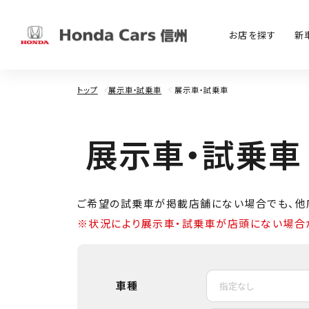
お店を探す
新
トップ
展示車・試乗車
展示車・試乗車
展
示
車
・
試
乗
車
ご希望の試乗車が掲載店舗にない場合でも、他
※状況により展示車・試乗車が店頭にない場合
車種