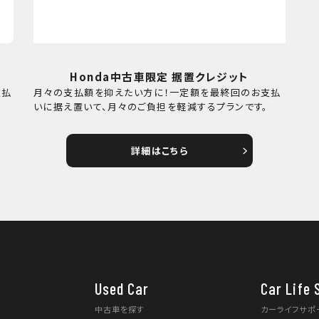
Honda中古車限定 据置クレジット
支払
月々の支払額を抑えたい方に！一定額を最終回のお支払
。
いに据え置いて、月々のご負担を軽減するプランです。
詳細はこちら
Used Car
Car Life 
中古車を探す
カーライフサポ