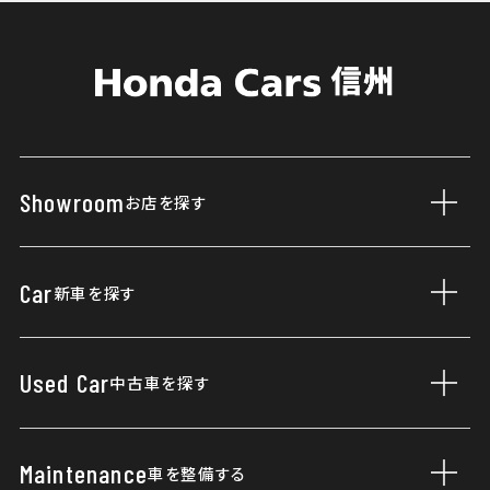
Showroom
お店を探す
サブ
店舗一覧
Car
新車を探す
サブ
営業日カレンダー
新車一覧
Used Car
中古車を探す
サブ
福祉車両
据え置きクレジット
展示車・試乗車
Maintenance
車を整備する
サブ