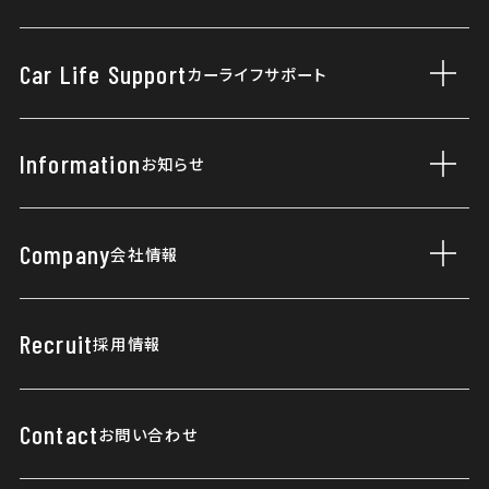
ご購入プラン
車検・点検
Car Life Support
カーライフサポート
サブ
まかせチャオ
タイヤパンク保証
カーケアメニュー
Information
お知らせ
サブ
自動車保険
ニュース
延長保証マモル
Company
会社情報
サブ
Topics
Honda Total Care
会社概要
リリース情報
緊急連絡先
Recruit
採用情報
当社の取り組み
はじめてご利用のお客様へ
健康経営優良法人
Contact
お問い合わせ
所有権解除について