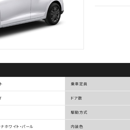
ト
乗車定員
T
ドア数
駆動方式
チナホワイト・パール
内装色