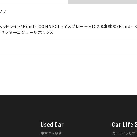
V Z
ヘッドライト/Honda CONNECTディスプレー＋ETC2.0車載器/Hond
付センターコンソールボックス
Used Car
Car Life 
中古車を探す
カーライフサポ