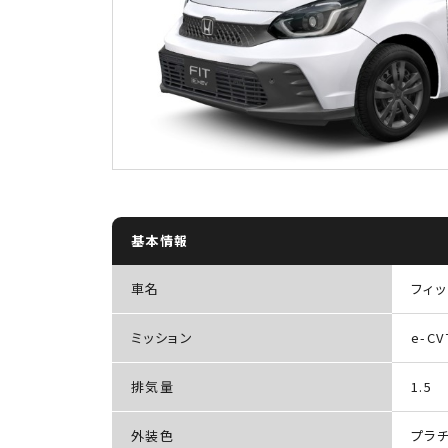
基本情報
車名
フィッ
ミッション
e-CV
排気量
1.5
外装色
プラ