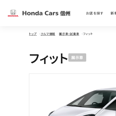
お店を探す
新
トップ
クルマ情報
展示車・試乗車
フィット
フ
ィ
ッ
ト
展示車