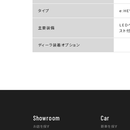
タイプ
e:HE
LED
主要装備
スト
ディーラ装着オプション
Showroom
Car
お店を探す
新車を探す