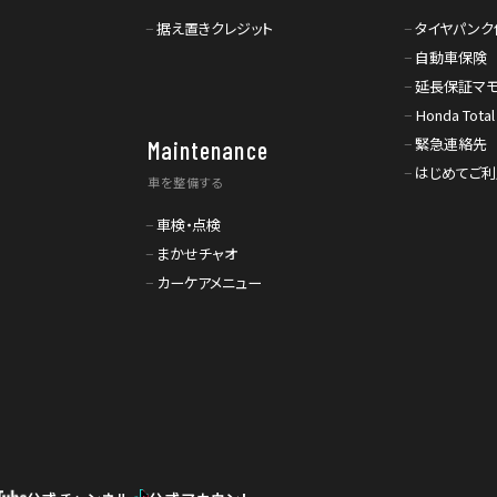
据え置きクレジット
タイヤパンク
自動車保険
延長保証マ
Honda Total
緊急連絡先
Maintenance
はじめてご
車を整備する
車検・点検
まかせチャオ
カーケアメニュー